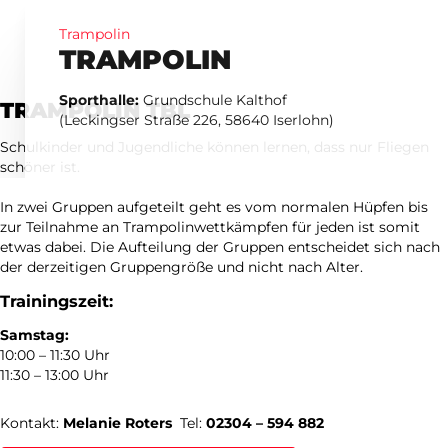
Trampolin
TRAMPOLIN
Sporthalle:
Grundschule Kalthof
TRAMPOLIN TBL
(Leckingser Straße 226, 58640 Iserlohn)
Schulkinder und Jugendliche können lernen, dass nur Fliegen
schöner ist.
In zwei Gruppen aufgeteilt geht es vom normalen Hüpfen bis
zur Teilnahme an Trampolinwettkämpfen für jeden ist somit
etwas dabei. Die Aufteilung der Gruppen entscheidet sich nach
der derzeitigen Gruppengröße und nicht nach Alter.
Trainingszeit:
Samstag:
10:00 – 11:30 Uhr
11:30 – 13:00 Uhr
Kontakt:
Melanie Roters
Tel:
02304 – 594 882