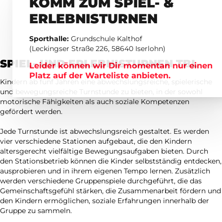
KOMM ZUM SPIEL- &
ERLEBNISTURNEN
Sporthalle:
Grundschule Kalthof
(Leckingser Straße 226, 58640 Iserlohn)
SPIEL- UND ERLEBNISTURNEN TBL
Leider können wir Dir momentan nur einen
Platz auf der Warteliste anbieten.
Kindern ab fünf Jahren eine abwechslungsreiche, spielerische
und bewegungsreiche Turnstunde zu bieten, in der sowohl
motorische Fähigkeiten als auch soziale Kompetenzen
gefördert werden.
Jede Turnstunde ist abwechslungsreich gestaltet. Es werden
vier verschiedene Stationen aufgebaut, die den Kindern
altersgerecht vielfältige Bewegungsaufgaben bieten. Durch
den Stationsbetrieb können die Kinder selbstständig entdecken,
ausprobieren und in ihrem eigenen Tempo lernen. Zusätzlich
werden verschiedene Gruppenspiele durchgeführt, die das
Gemeinschaftsgefühl stärken, die Zusammenarbeit fördern und
den Kindern ermöglichen, soziale Erfahrungen innerhalb der
Gruppe zu sammeln.