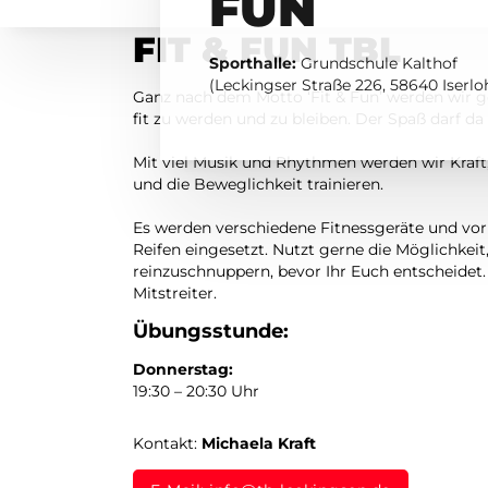
FUN
FIT & FUN TBL
Sporthalle:
Grundschule Kalthof
(Leckingser Straße 226, 58640 Iserlo
Ganz nach dem Motto ‘Fit & Fun’ werden wir 
fit zu werden und zu bleiben. Der Spaß darf da 
Mit viel Musik und Rhythmen werden wir Kraft
und die Beweglichkeit trainieren.
Es werden verschiedene Fitnessgeräte und vor
Reifen eingesetzt. Nutzt gerne die Möglichkeit
reinzuschnuppern, bevor Ihr Euch entscheidet.
Mitstreiter.
Übungsstunde:
Donnerstag:
19:30 – 20:30 Uhr
Kontakt:
Michaela Kraft