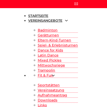
STARTSEITE
VEREINSANGEBOTE
Badminton
Gerätturnen
Eltern-Kind-Turnen
Spiel- & Erlebnisturnen
Dance for Kids
Latin Dance
Mixed Pickles
Mittwochsriege
Trampolin
Fit & Fun
DER VEREIN
Sportstätten
Vereinssatzung
Aufnahmeantrag
Downloads
Links